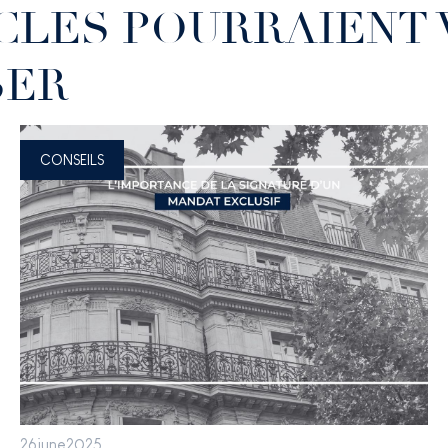
ICLES POURRAIENT
SER
CONSEILS
26
june
2025