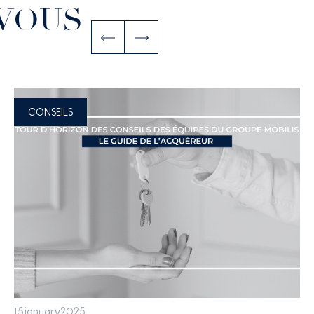
 VOUS
CONSEILS
15
january
2025