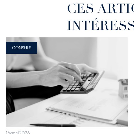
CES ART
INTÉRES
CONSEILS
16
april
2026