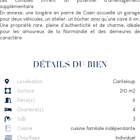
Les combles offrent un potentiel d’aménagement
supplémentaire.
En annexe, une longère en pierre de Caen accueille un garage
pour deux véhicules, un atelier, un bûcher ainsi qu’une cave à vin.
Une propriété rare, pleine d’authenticité et de charme, idéale
pour les amoureux de la Normandie et des demeures de
caractère.
DÉTAILS DU BIEN
Localisation
Canteloup
Surface
210
m2
Pièce(s)
6
Chambre(s)
4
SdB
3
Cuisine
cuisine familiale indépendante
Chauffage
Individuel