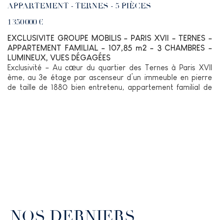
APPARTEMENT - TERNES - 5 PIÈCES
1 350 000 €
EXCLUSIVITE GROUPE MOBILIS - PARIS XVII - TERNES -
APPARTEMENT FAMILIAL - 107,85 m2 - 3 CHAMBRES -
LUMINEUX, VUES DÉGAGÉES
Exclusivité - Au cœur du quartier des Ternes à Paris XVII
ème, au 3e étage par ascenseur d’un immeuble en pierre
de taille de 1880 bien entretenu, appartement familial de
107,85m2. Lumineux, en exposition principale Ouest, le bien
comprend une galerie d’entrée, une double réception, une
cuisine indépendante, 3 chambres, une salle de bains et des
toilettes séparées.
Bon état général, bon plan.
Cave.
NOS DERNIERS