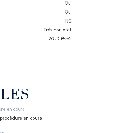
Oui
Oui
NC
Très bon état
12023
€/m2
ALES
re en cours
 procédure en cours
ce