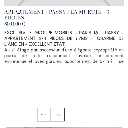
APPARTEMENT - PASSY / LA MUETTE - 3
PIÈCES
800 000 €
EXCLUSIVITE GROUPE MOBILIS - PARIS 16 - PASSY -
APPARTEMENT 2/3 PIECES DE 67M2 - CHARME DE
L'ANCIEN - EXCELLENT ETAT
Au 2ᵉ étage par ascenseur d’une élégante copropriété en
pierre de taille récemment ravalée, parfaitement
entretenue et avec gardien, appartement de 67 m2. Il se
compose d’une entrée, d’un lumineux séjour de près de 30
m2 avec espace bureau et salle à manger, ainsi que d’une
cuisine indépendante, aménagée et entièrement équipée.
L’espace nuit comprend une grande chambre de 16m2 au
calme absolu et avec beaucoup de rangements, une salle
de douche et toilettes. L’appartement a été aménagé avec
beaucoup de goût, tout en préservant ses éléments de
caractère : belle hauteur sous plafond, cheminées, parquet
ancien.
Une cave.
Idéalement situé au cœur du très recherché quartier Passy /