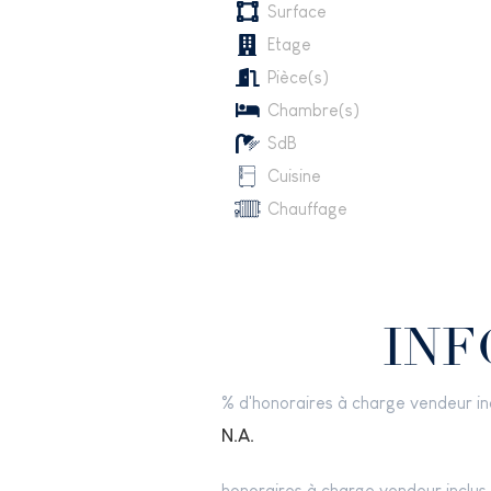
Surface
Etage
Pièce(s)
Chambre(s)
SdB
Cuisine
Chauffage
INF
% d'honoraires à charge vendeur in
N.A.
honoraires à charge vendeur inclus