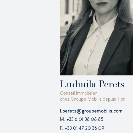
Ludmila Perets
Conseil Immobilier
chez Groupe Mobilis depuis
1
an
l.perets@groupemobilis.com
M.
+33 6 01 38 08 85
F.
+33 01 47 20 36 09