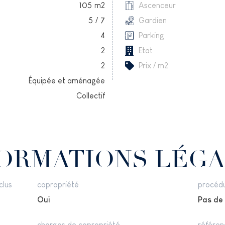
105
m2
Ascenceur
5
/
7
Gardien
4
Parking
2
Etat
2
Prix / m2
Équipée et aménagée
Collectif
ORMATIONS LÉG
clus
copropriété
procédu
Oui
Pas de
charges de copropriété
référen