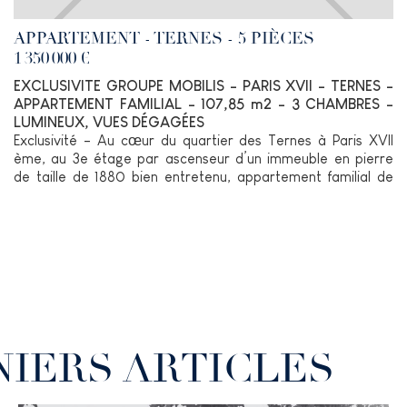
APPARTEMENT - TERNES - 5 PIÈCES
1 350 000 €
E CARACTERE AU COEUR DU PAYS D'AUGE
EXCLUSIVITE GROUPE MOBILIS - PARIS XVII - TERNES -
APPARTEMENT FAMILIAL - 107,85 m2 - 3 CHAMBRES -
LUMINEUX, VUES DÉGAGÉES
Exclusivité - Au cœur du quartier des Ternes à Paris XVII
ème, au 3e étage par ascenseur d’un immeuble en pierre
de taille de 1880 bien entretenu, appartement familial de
107,85m2. Lumineux, en exposition principale Ouest, le bien
comprend une galerie d’entrée, une double réception, une
cuisine indépendante, 3 chambres, une salle de bains et des
toilettes séparées.
Bon état général, bon plan.
Cave.
NIERS ARTICLES