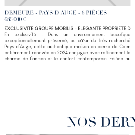
DEMEURE - PAYS D'AUGE - 6 PIÈCES
685 000 €
EXCLUSIVITE GROUPE MOBILIS - ELEGANTE PROPRIETE D
En exclusivité : Dans un environnement bucolique
exceptionnellement préservé, au cœur du très recherché
Pays d’Auge, cette authentique maison en pierre de Caen
entièrement rénovée en 2024 conjugue avec raffinement le
charme de l’ancien et le confort contemporain. Édifiée au
sein d’un magnifique jardin paysager et bordée au Sud par
une élégante longère ancienne, cette propriété séduit par
son atmosphère chaleureuse, sa luminosité et la qualité
remarquable de ses prestations.
Derrière sa façade pleine de caractère, la maison
développe de beaux volumes sublimés par une hauteur sous
plafond de 3,20 m et les éléments anciens soigneusement
conservés : colonnades en pierre, tomettes anciennes,
lambris en chêne, cheminée d’époque.
NOS DER
Le rez-de-chaussée propose une cuisine familiale
indépendante entièrement aménagée et équipée,
prolongée par une verrière ouvrant de plain-pied sur le