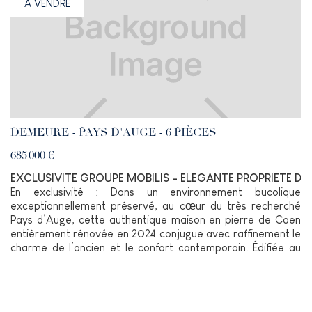
À VENDRE
DEMEURE - PAYS D'AUGE - 6 PIÈCES
685 000 €
EXCLUSIVITE GROUPE MOBILIS - ELEGANTE PROPRIETE D
En exclusivité : Dans un environnement bucolique
exceptionnellement préservé, au cœur du très recherché
Pays d’Auge, cette authentique maison en pierre de Caen
entièrement rénovée en 2024 conjugue avec raffinement le
charme de l’ancien et le confort contemporain. Édifiée au
sein d’un magnifique jardin paysager et bordée au Sud par
une élégante longère ancienne, cette propriété séduit par
son atmosphère chaleureuse, sa luminosité et la qualité
remarquable de ses prestations.