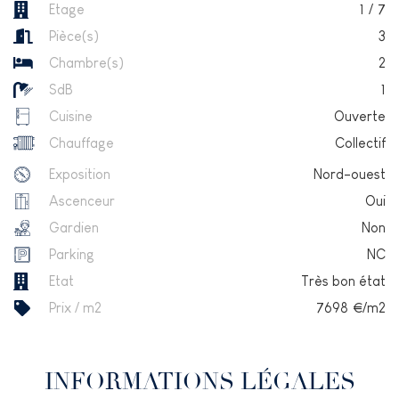
Etage
1
/
7
Pièce(s)
3
Chambre(s)
2
SdB
1
Cuisine
Ouverte
Chauffage
Collectif
Exposition
Nord-ouest
Ascenceur
Oui
Gardien
Non
Parking
NC
Etat
Très bon état
Prix / m2
7698
€/m2
INFORMATIONS LÉGALES