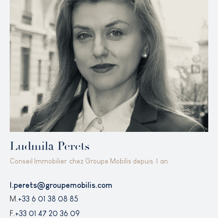
Ludmila Perets
Conseil Immobilier
chez Groupe Mobilis depuis
1
an
l.perets@groupemobilis.com
M.
+33 6 01 38 08 85
F.
+33 01 47 20 36 09