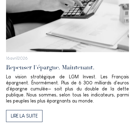
qu’une cave à vin.
Une propriété rare, pleine d’authenticité et de charme,
idéale pour les amoureux de la Normandie et des demeures
de caractère.
16
avril
2026
Repenser l'épargne. Maintenant.
La vision stratégique de LGM Invest. Les Français
épargnent. Énormément. Plus de 6 300 milliards d'euros
d'épargne cumulée— soit plus du double de la dette
publique. Nous sommes, selon tous les indicateurs, parmi
les peuples les plus épargnants au monde.
LIRE LA SUITE