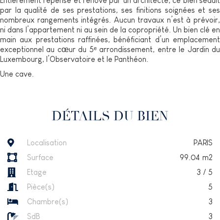
Entièrement repensé et rénové par un architecte, ce bien séduit
par la qualité de ses prestations, ses finitions soignées et ses
nombreux rangements intégrés. Aucun travaux n’est à prévoir,
ni dans l’appartement ni au sein de la copropriété. Un bien clé en
main aux prestations raffinées, bénéficiant d’un emplacement
exceptionnel au cœur du 5ᵉ arrondissement, entre le Jardin du
Luxembourg, l’Observatoire et le Panthéon.
Une cave.
DÉTAILS DU BIEN
Localisation
PARIS
Surface
99.04
m2
Etage
3
/
5
Pièce(s)
5
Chambre(s)
3
SdB
3