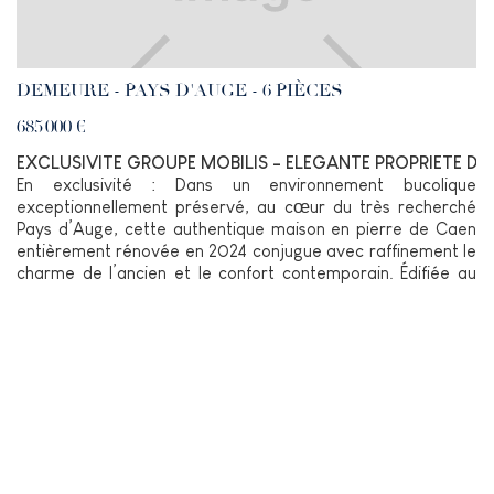
DEMEURE - PAYS D'AUGE - 6 PIÈCES
685 000 €
EXCLUSIVITE GROUPE MOBILIS - ELEGANTE PROPRIETE D
En exclusivité : Dans un environnement bucolique
exceptionnellement préservé, au cœur du très recherché
Pays d’Auge, cette authentique maison en pierre de Caen
entièrement rénovée en 2024 conjugue avec raffinement le
charme de l’ancien et le confort contemporain. Édifiée au
sein d’un magnifique jardin paysager et bordée au Sud par
une élégante longère ancienne, cette propriété séduit par
son atmosphère chaleureuse, sa luminosité et la qualité
remarquable de ses prestations.
Derrière sa façade pleine de caractère, la maison
développe de beaux volumes sublimés par une hauteur sous
plafond de 3,20 m et les éléments anciens soigneusement
conservés : colonnades en pierre, tomettes anciennes,
lambris en chêne, cheminée d’époque.
Le rez-de-chaussée propose une cuisine familiale