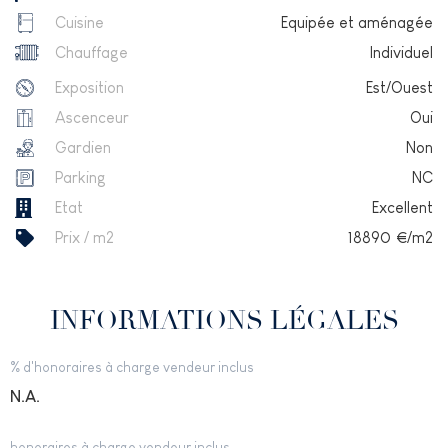
Cuisine
Equipée et aménagée
Chauffage
Individuel
Exposition
Est/Ouest
Ascenceur
Oui
Gardien
Non
Parking
NC
Etat
Excellent
Prix / m2
18890
€/m2
INFORMATIONS LÉGALES
% d'honoraires à charge vendeur inclus
N.A.
honoraires à charge vendeur inclus