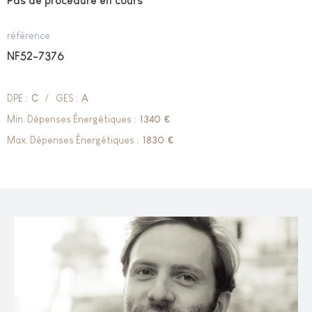
Pas de procédure en cours
référence
NF52-7376
DPE :
C
/
GES :
A
Min. Dépenses Énergétiques :
1340
€
Max. Dépenses Énergétiques :
1830
€