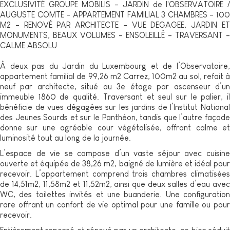
EXCLUSIVITÉ GROUPE MOBILIS - JARDIN de l'OBSERVATOIRE /
AUGUSTE COMTE - APPARTEMENT FAMILIAL 3 CHAMBRES - 100
M2 - RENOVÉ PAR ARCHITECTE - VUE DEGAGEE, JARDIN ET
MONUMENTS, BEAUX VOLUMES - ENSOLEILLÉ - TRAVERSANT -
CALME ABSOLU
À deux pas du Jardin du Luxembourg et de l’Observatoire,
appartement familial de 99,26 m2 Carrez, 100m2 au sol, refait à
neuf par architecte, situé au 3e étage par ascenseur d’un
immeuble 1860 de qualité. Traversant et seul sur le palier, il
bénéficie de vues dégagées sur les jardins de l’Institut National
des Jeunes Sourds et sur le Panthéon, tandis que l’autre façade
donne sur une agréable cour végétalisée, offrant calme et
luminosité tout au long de la journée.
L’espace de vie se compose d’un vaste séjour avec cuisine
ouverte et équipée de 38,26 m2, baigné de lumière et idéal pour
recevoir. L’appartement comprend trois chambres climatisées
de 14,51m2, 11,58m2 et 11,52m2, ainsi que deux salles d’eau avec
WC, des toilettes invités et une buanderie. Une configuration
rare offrant un confort de vie optimal pour une famille ou pour
recevoir.